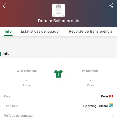
Duham Ballumbrosio
Info
Estatísticas de jogador
Recorde de transferência
Info
-
-
Valor estimado
Pé preferido
2
-
-
Altura
Peso
País
Peru
Time atual
Sporting Cristal
Período do contrato
-