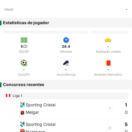
Idade
-
Estatísticas de jogador
5
(2)
26.4
-
GS/GP
Minutes
Avaliação média
-
-
-
Gols(P)
Assistências
Amarelo/Vermelho
Concursos recentes
Liga 1
1
Sporting Cristal
1'
0
Melgar
5
Sporting Cristal
5'
0
Huancayo