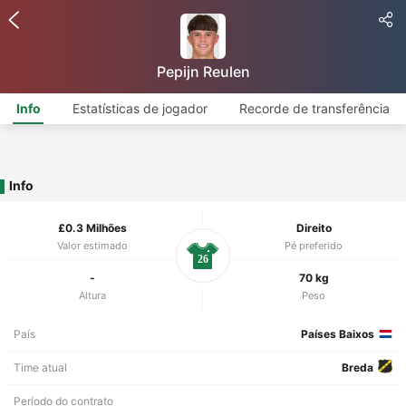
Pepijn Reulen
Info
Estatísticas de jogador
Recorde de transferência
Info
£0.3 Milhões
Direito
Valor estimado
Pé preferido
26
-
70 kg
Altura
Peso
País
Países Baixos
Time atual
Breda
Período do contrato