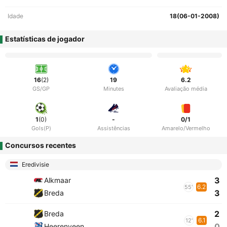
Idade
18(06-01-2008)
Estatísticas de jogador
16
(2)
19
6.2
GS/GP
Minutes
Avaliação média
1
(0)
-
0/1
Gols(P)
Assistências
Amarelo/Vermelho
Concursos recentes
Eredivisie
3
Alkmaar
6.2
55'
3
Breda
2
Breda
6.1
12'
0
Heerenveen