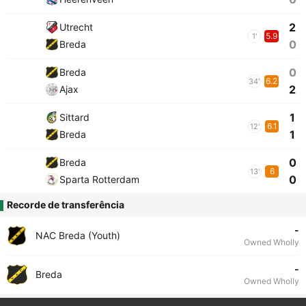
2
Utrecht
5.9
1'
0
Breda
0
Breda
6.2
34'
2
Ajax
1
Sittard
6.1
12'
1
Breda
0
Breda
6
13'
0
Sparta Rotterdam
Recorde de transferência
-
NAC Breda (Youth)
Owned Wholly
-
Breda
Owned Wholly