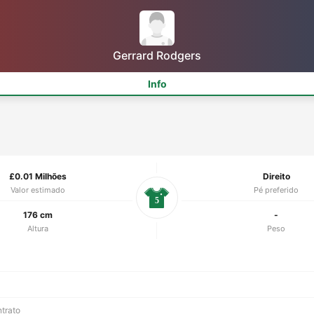
Gerrard Rodgers
Info
£0.01 Milhões
Direito
Valor estimado
Pé preferido
5
176 cm
-
Altura
Peso
ntrato