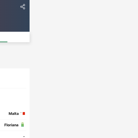
Malta
Floriana
-