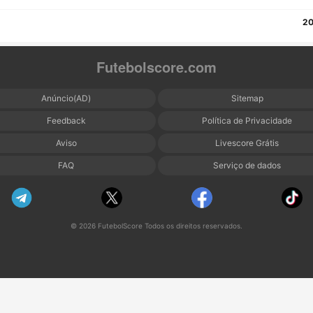
20
Futebolscore.com
Anúncio(AD)
Sitemap
Feedback
Política de Privacidade
Aviso
Livescore Grátis
FAQ
Serviço de dados
© 2026 FutebolScore Todos os direitos reservados.