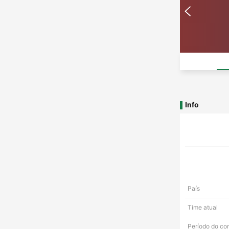
Info
País
Time atual
Período do co