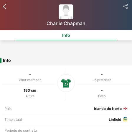
Charlie Chapman
Info
Info
-
-
Valor estimado
Pé preferido
23
183 cm
-
Altura
Peso
País
Irlanda do Norte
Time atual
Linfield
Período do contrato