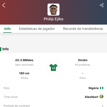
Philip Ejike
Info
Estatísticas de jogador
Recorde de transferência
Info
£0.3 Milhões
Direito
Valor estimado
Pé preferido
19
180 cm
-
Altura
Peso
País
Nigéria
Time atual
Alashkert
Período do contrato
-