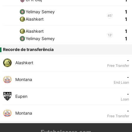
1
Yelimay Semey
45'
1
Alashkert
1
Alashkert
13'
1
Yelimay Semey
Recorde de transferência
-
Alashkert
Free Transfer
-
Montana
End Loan
-
Eupen
Loan
-
Montana
Free Transfer
Futebolscore.com