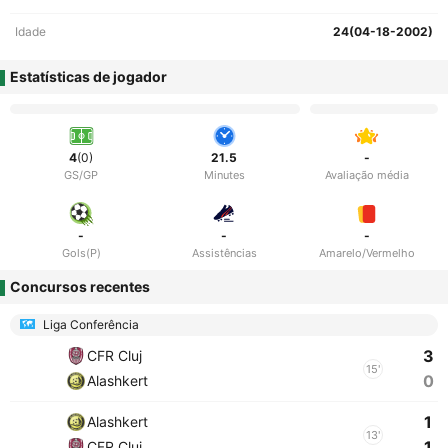
Idade
24(04-18-2002)
Estatísticas de jogador
4
(0)
21.5
-
GS/GP
Minutes
Avaliação média
-
-
-
Gols(P)
Assistências
Amarelo/Vermelho
Concursos recentes
Liga Conferência
3
CFR Cluj
15'
0
Alashkert
1
Alashkert
13'
1
CFR Cluj