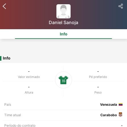
Daniel Sanoja
Info
Info
-
-
Valor estimado
Pé preferido
35
-
-
Altura
Peso
País
Venezuela
Time atual
Carabobo
Período do contrato
-