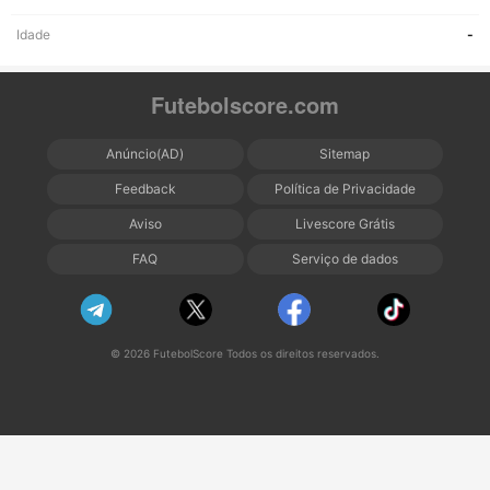
Idade
-
Futebolscore.com
Anúncio(AD)
Sitemap
Feedback
Política de Privacidade
Aviso
Livescore Grátis
FAQ
Serviço de dados
© 2026 FutebolScore Todos os direitos reservados.