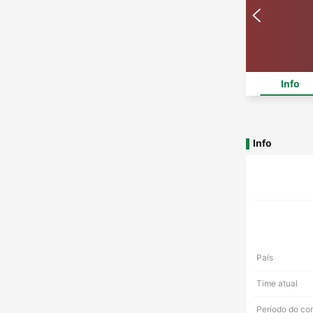
Info
Info
País
Time atual
Período do co