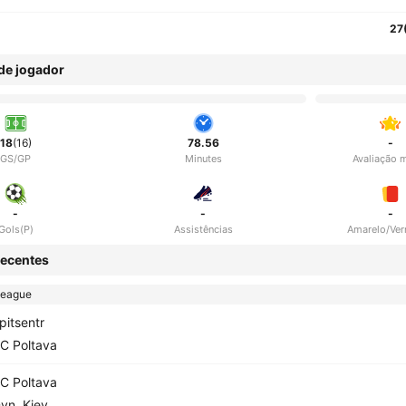
27
 de jogador
18
(16)
78.56
-
GS/GP
Minutes
Avaliação 
-
-
-
Gols(P)
Assistências
Amarelo/Ve
ecentes
League
pitsentr
C Poltava
C Poltava
yn. Kiev