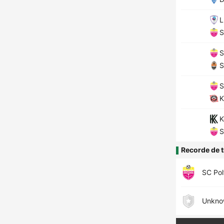
L
S
S
S
S
K
K
S
Recorde de t
SC Pol
Unkno