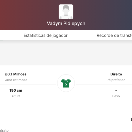
Vadym Pidlepych
Estatísticas de jogador
Recorde de transf
£0.1 Milhões
Direito
Valor estimado
Pé preferido
5
190 cm
-
Altura
Peso
ntrato