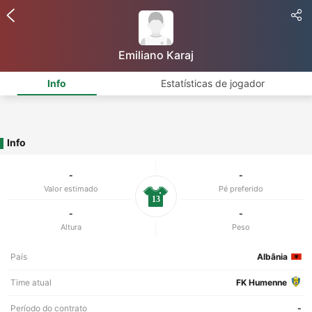
Emiliano Karaj
Info
Estatísticas de jogador
Info
-
-
Valor estimado
Pé preferido
13
-
-
Altura
Peso
País
Albânia
Time atual
FK Humenne
Período do contrato
-