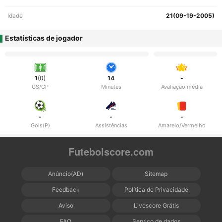
Idade
21(09-19-2005)
Estatísticas de jogador
1
(0)
14
-
GS/GP
Minutes
Avaliação média
-
-
-
Gols(P)
Assistências
Amarelo/Vermelho
Futebolscore.com
Anúncio(AD)
Sitemap
Feedback
Política de Privacidade
Aviso
Livescore Grátis
FAQ
Serviço de dados