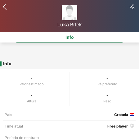
Luka Brlek
Info
Info
-
-
Valor estimado
Pé preferido
-
-
Altura
Peso
País
Croácia
Time atual
Free player
Período do contrato