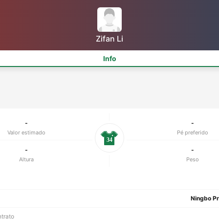
Zifan Li
Info
-
-
Valor estimado
Pé preferido
34
-
-
Altura
Peso
Ningbo Pr
ntrato