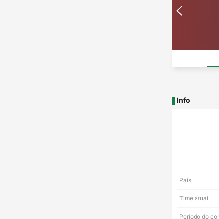
Info
País
Time atual
Período do co