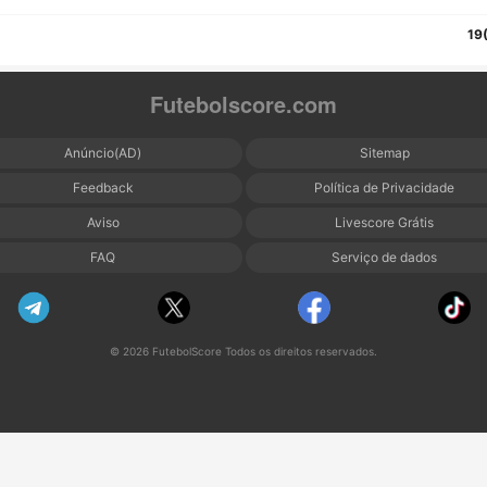
19
Futebolscore.com
Anúncio(AD)
Sitemap
Feedback
Política de Privacidade
Aviso
Livescore Grátis
FAQ
Serviço de dados
© 2026 FutebolScore Todos os direitos reservados.