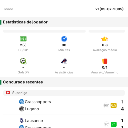
Idade
21(05-07-2005)
Estatísticas de jogador
2
(2)
90
6.8
GS/GP
Minutes
Avaliação média
-
-
0/1
Gols(P)
Assistências
Amarelo/Vermelho
Concursos recentes
Superliga
1
Grasshoppers
6.5
90'
4
Lugano
1
Lausanne
7.1
90'
1
Grasshoppers