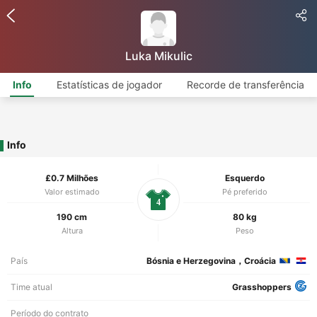
Luka Mikulic
Info
Estatísticas de jogador
Recorde de transferência
Info
£0.7 Milhões
Esquerdo
Valor estimado
Pé preferido
4
190 cm
80 kg
Altura
Peso
País
Bósnia e Herzegovina，Croácia
Time atual
Grasshoppers
Período do contrato