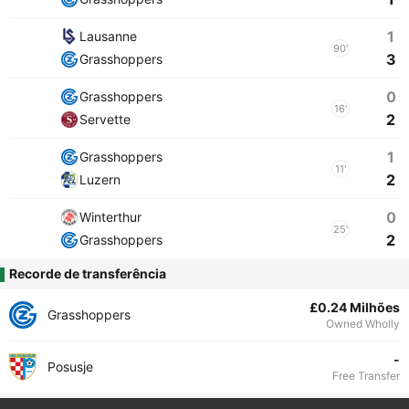
1
Lausanne
90'
3
Grasshoppers
0
Grasshoppers
16'
2
Servette
1
Grasshoppers
11'
2
Luzern
0
Winterthur
25'
2
Grasshoppers
Recorde de transferência
£0.24 Milhões
Grasshoppers
Owned Wholly
-
Posusje
Free Transfer