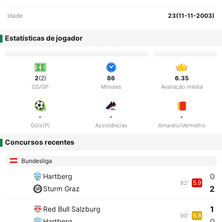
Idade
23(11-11-2003)
Estatísticas de jogador
2
(2)
86
6.35
GS/GP
Minutes
Avaliação média
-
-
-
Gols(P)
Assistências
Amarelo/Vermelho
Concursos recentes
Bundesliga
0
Hartberg
5.9
82'
2
Sturm Graz
1
Red Bull Salzburg
6.8
90'
0
Hartberg