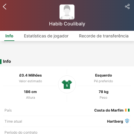
Habib Coulibaly
Info
Estatísticas de jogador
Recorde de transferência
Info
£0.4 Milhões
Esquerdo
Valor estimado
Pé preferido
6
186 cm
78 kg
Altura
Peso
País
Costa do Marfim
Time atual
Hartberg
Período do contrato