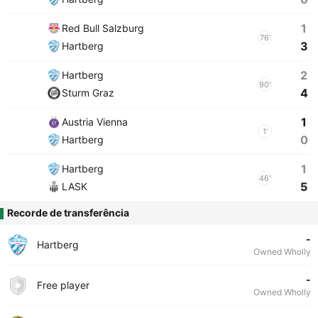
1
Red Bull Salzburg
76'
3
Hartberg
2
Hartberg
90'
4
Sturm Graz
1
Austria Vienna
1'
0
Hartberg
1
Hartberg
46'
5
LASK
Recorde de transferência
-
Hartberg
Owned Wholly
-
Free player
Owned Wholly