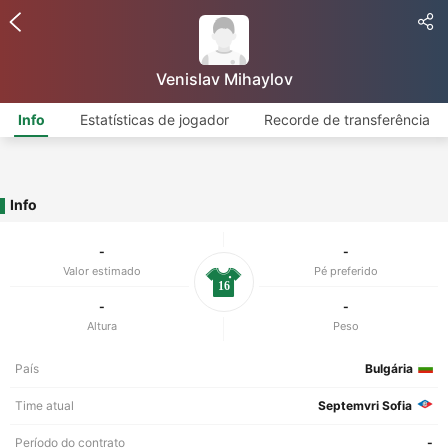
Venislav Mihaylov
Info
Estatísticas de jogador
Recorde de transferência
Info
-
-
Valor estimado
Pé preferido
16
-
-
Altura
Peso
País
Bulgária
Time atual
Septemvri Sofia
Período do contrato
-