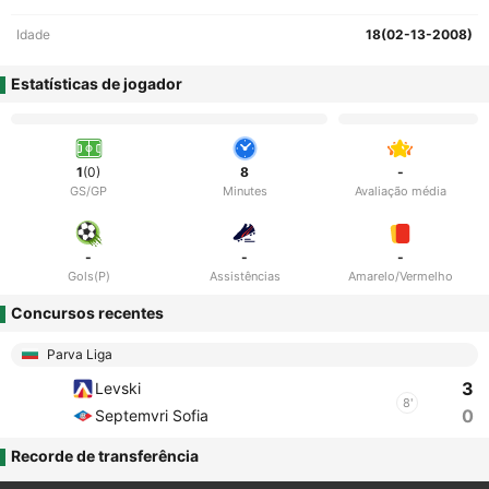
Idade
18(02-13-2008)
Estatísticas de jogador
1
(0)
8
-
GS/GP
Minutes
Avaliação média
-
-
-
Gols(P)
Assistências
Amarelo/Vermelho
Concursos recentes
Parva Liga
3
Levski
8'
0
Septemvri Sofia
Recorde de transferência