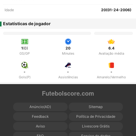
Idade
20(01-24-2006)
Estatísticas de jogador
1
(0)
20
6.4
GS/GP
Minutes
Avaliação média
-
-
-
Gols(P)
Assistências
Amarelo/Vermelho
Futebolscore.com
Anúncio(AD)
Sitemap
Feedback
Política de Privacidade
Aviso
Livescore Grátis
FAQ
Serviço de dados