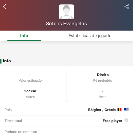
Soferis Evangelos
Info
Estatísticas de jogador
Info
-
Direito
Valor estimado
Pé preferido
177 cm
-
Altura
Peso
País
Bélgica，Grécia
Time atual
Free player
Período do contrato