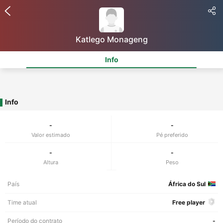
Katlego Monageng
Info
Info
-
-
Valor estimado
Pé preferido
-
-
Altura
Peso
País
África do Sul
Time atual
Free player
Período do contrato
-