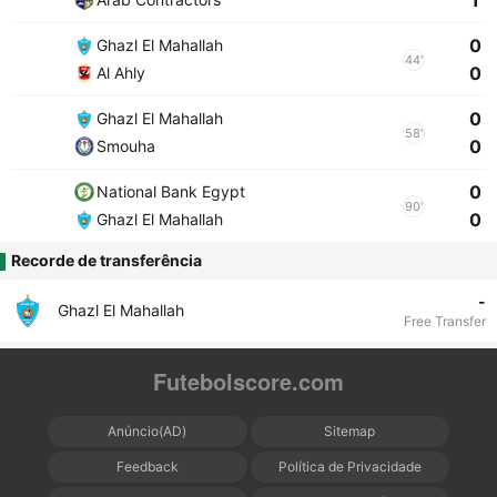
1
0
Ghazl El Mahallah
44'
0
Al Ahly
0
Ghazl El Mahallah
58'
0
Smouha
0
National Bank Egypt
90'
0
Ghazl El Mahallah
Recorde de transferência
-
Ghazl El Mahallah
Free Transfer
Futebolscore.com
Anúncio(AD)
Sitemap
Feedback
Política de Privacidade