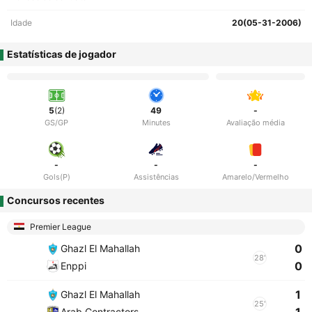
Idade
20(05-31-2006)
Estatísticas de jogador
5
(2)
49
-
GS/GP
Minutes
Avaliação média
-
-
-
Gols(P)
Assistências
Amarelo/Vermelho
Concursos recentes
Premier League
0
Ghazl El Mahallah
28'
0
Enppi
1
Ghazl El Mahallah
25'
Arab Contractors