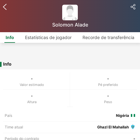
Solomon Alade
Info
Estatísticas de jogador
Recorde de transferência
Info
-
-
Valor estimado
Pé preferido
-
-
Altura
Peso
País
Nigéria
Time atual
Ghazl El Mahallah
Período do contrato
-