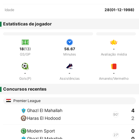
Idade
28(01-12-1998)
Estatísticas de jogador
18
(13)
56.67
-
GS/GP
Minutes
Avaliação média
-
-
-
Gols(P)
Assistências
Amarelo/Vermelho
Concursos recentes
Premier League
4
Ghazl El Mahallah
90'
2
Haras El Hodood
0
Modern Sport
27'
0
Ghazl El Mahallah