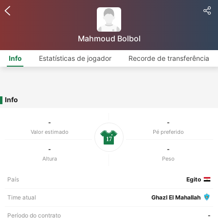
Mahmoud Bolbol
Info
Estatísticas de jogador
Recorde de transferência
Info
-
-
Valor estimado
Pé preferido
17
-
-
Altura
Peso
País
Egito
Time atual
Ghazl El Mahallah
Período do contrato
-