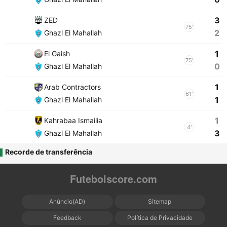
3
ZED
75'
2
Ghazl El Mahallah
1
El Gaish
75'
0
Ghazl El Mahallah
1
Arab Contractors
61'
1
Ghazl El Mahallah
1
Kahrabaa Ismailia
4'
3
Ghazl El Mahallah
Recorde de transferência
Futebolscore.com
Anúncio(AD)
Sitemap
Feedback
Política de Privacidade