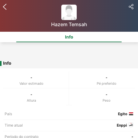
Hazem Temsah
Info
Info
-
-
Valor estimado
Pé preferido
-
-
Altura
Peso
País
Egito
Time atual
Enppi
Período do contrato
-