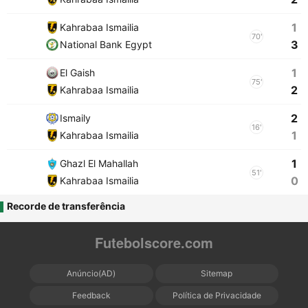
1
Kahrabaa Ismailia
70'
3
National Bank Egypt
1
El Gaish
75'
2
Kahrabaa Ismailia
2
Ismaily
16'
1
Kahrabaa Ismailia
1
Ghazl El Mahallah
51'
0
Kahrabaa Ismailia
Recorde de transferência
Futebolscore.com
Anúncio(AD)
Sitemap
Feedback
Política de Privacidade