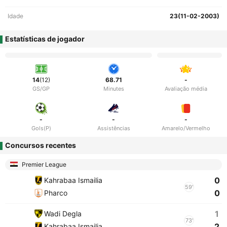
Idade
23(11-02-2003)
Estatísticas de jogador
14
(12)
68.71
-
GS/GP
Minutes
Avaliação média
-
-
-
Gols(P)
Assistências
Amarelo/Vermelho
Concursos recentes
Premier League
0
Kahrabaa Ismailia
59'
0
Pharco
1
Wadi Degla
73'
2
Kahrabaa Ismailia