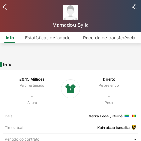
Mamadou Sylla
Info
Estatísticas de jogador
Recorde de transferência
Info
£0.15 Milhões
Direito
Valor estimado
Pé preferido
6
-
-
Altura
Peso
País
Serra Leoa，Guiné
Time atual
Kahrabaa Ismailia
Período do contrato
-