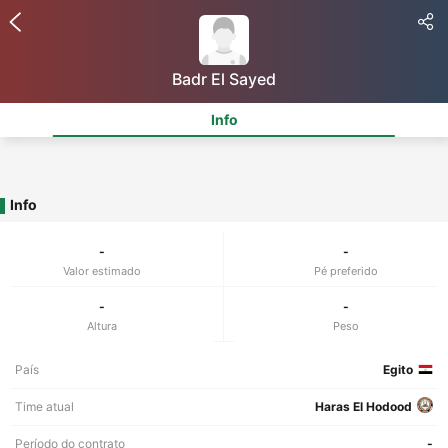
Badr El Sayed
Info
Info
-
-
Valor estimado
Pé preferido
-
-
Altura
Peso
País
Egito
Time atual
Haras El Hodood
Período do contrato
-