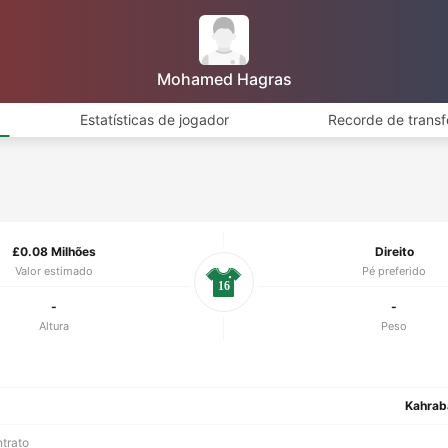
Mohamed Hagras
Estatísticas de jogador
Recorde de transf
£0.08 Milhões
Direito
Valor estimado
Pé preferido
16
-
-
Altura
Peso
Kahraba
ntrato