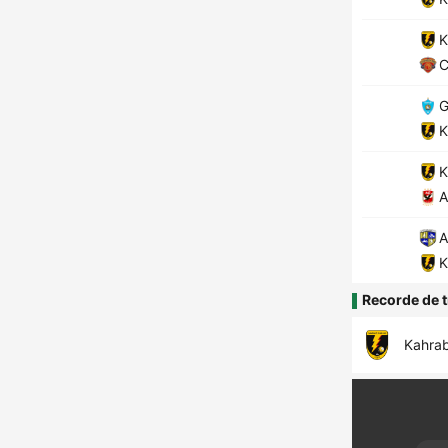
K
C
G
K
K
A
A
K
Recorde de t
Kahrab