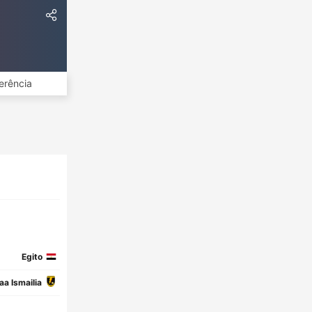
erência
Egito
a Ismailia