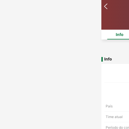
Info
Info
País
Time atual
Período do co