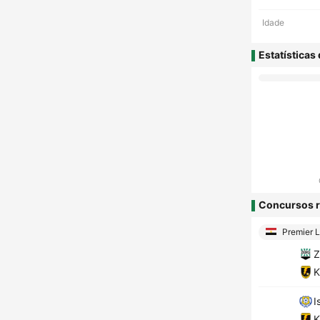
Idade
Estatísticas
Concursos r
Premier 
Z
K
I
K