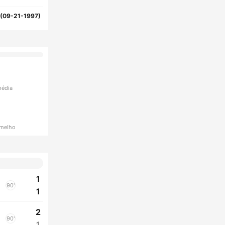
(09-21-1997)
média
rmelho
1
90'
1
2
90'
1