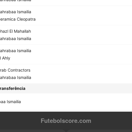
ahrabaa Ismailia
eramica Cleopatra
hazl El Mahallah
ahrabaa Ismailia
ahrabaa Ismailia
l Ahly
rab Contractors
ahrabaa Ismailia
ransferência
aa Ismailia
Futebolscore.com