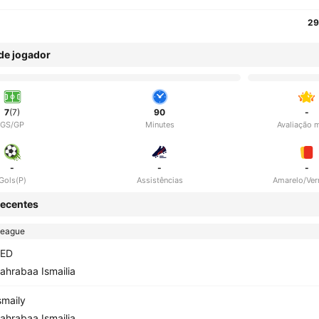
29
 de jogador
7
(7)
90
-
GS/GP
Minutes
Avaliação 
-
-
-
Gols(P)
Assistências
Amarelo/Ve
ecentes
League
ED
ahrabaa Ismailia
smaily
ahrabaa Ismailia