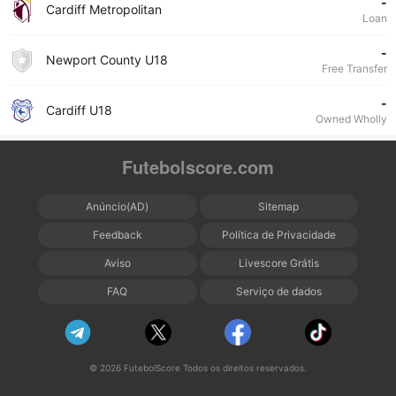
-
Cardiff Metropolitan
Loan
-
Newport County U18
Free Transfer
-
Cardiff U18
Owned Wholly
Futebolscore.com
Anúncio(AD)
Sitemap
Feedback
Política de Privacidade
Aviso
Livescore Grátis
FAQ
Serviço de dados
© 2026 FutebolScore Todos os direitos reservados.