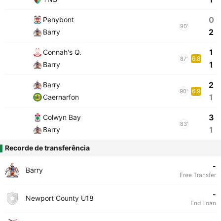
0
Penybont
90'
2
Barry
1
Connah's Q.
6.8
87'
1
Barry
2
Barry
6.9
90'
1
Caernarfon
3
Colwyn Bay
83'
1
Barry
Recorde de transferência
-
Barry
Free Transfer
-
Newport County U18
End Loan