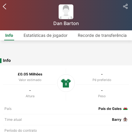
Dan Barton
Info
Estatísticas de jogador
Recorde de transferência
Info
£0.05 Milhões
-
Valor estimado
Pé preferido
8
-
-
Altura
Peso
País
País de Gales
Time atual
Barry
Período do contrato