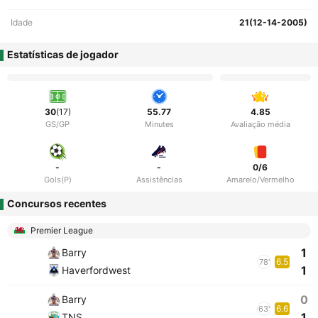
Idade
21(12-14-2005)
Estatísticas de jogador
30
(17)
55.77
4.85
GS/GP
Minutes
Avaliação média
-
-
0/6
Gols(P)
Assistências
Amarelo/Vermelho
Concursos recentes
Premier League
1
Barry
6.5
78'
1
Haverfordwest
0
Barry
6.6
63'
1
TNS