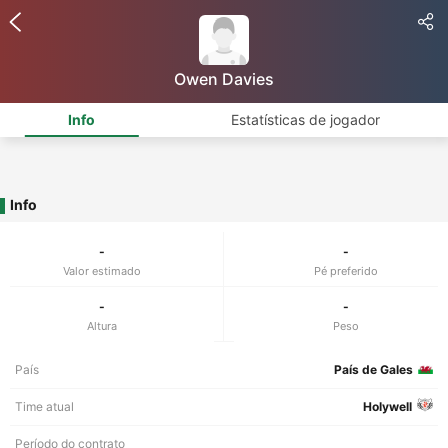
Owen Davies
Info
Estatísticas de jogador
Info
-
-
Valor estimado
Pé preferido
-
-
Altura
Peso
País
País de Gales
Time atual
Holywell
Período do contrato