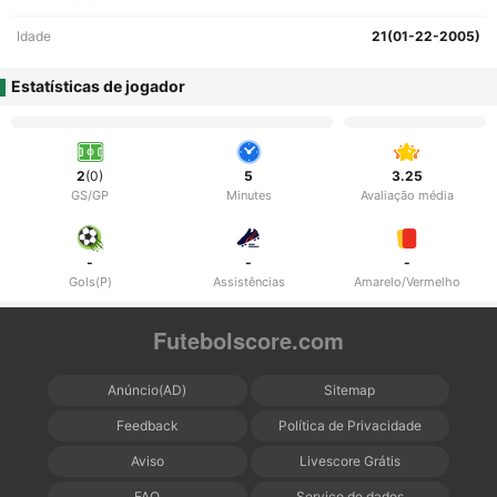
Idade
21(01-22-2005)
Estatísticas de jogador
2
(0)
5
3.25
GS/GP
Minutes
Avaliação média
-
-
-
Gols(P)
Assistências
Amarelo/Vermelho
Futebolscore.com
Anúncio(AD)
Sitemap
Feedback
Política de Privacidade
Aviso
Livescore Grátis
FAQ
Serviço de dados