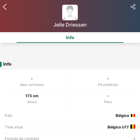
Jelle Driessen
Info
Info
-
-
Valor estimado
Pé preferido
173 cm
-
Altura
Peso
País
Bélgica
Time atual
Bélgica U17
Período do contrato
-