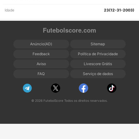
Idade
23(12-31-2003)
Futebolscore.com
Anúncio(AD)
Sitemap
Feedback
Política de Privacidade
Aviso
Livescore Grátis
FAQ
Serviço de dados
© 2026 FutebolScore Todos os direitos reservados.