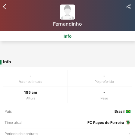
Fernandinho
Info
Info
-
-
Valor estimado
Pé preferido
185 cm
-
Altura
Peso
País
Brasil
Time atual
FC Paços de Ferreira
Período do contrato
-