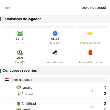
Idade
20(01-01-2006)
Estatísticas de jogador
29
(15)
45.76
-
GS/GP
Minutes
Avaliação média
2
(0)
-
-
Gols(P)
Assistências
Amarelo/Vermelho
Concursos recentes
Premier League
1
Ismaily
46'
2
Pharco
3
Al-Ittihad
25'
0
Ismaily