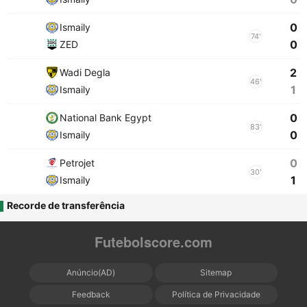
0
Ismaily
74'
0
ZED
2
Wadi Degla
46'
1
Ismaily
0
National Bank Egypt
83'
0
Ismaily
0
Petrojet
30'
1
Ismaily
Recorde de transferência
Futebolscore.com
Anúncio(AD)
Sitemap
Feedback
Política de Privacidade