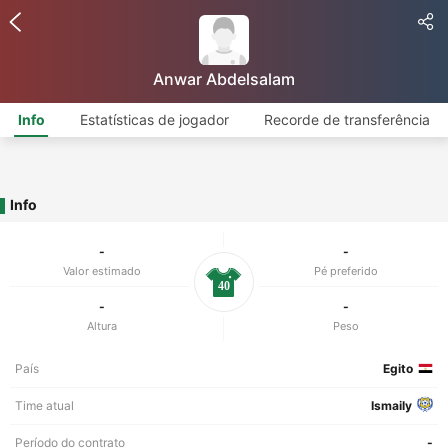
Anwar Abdelsalam
Info
Estatísticas de jogador
Recorde de transferência
Info
-
-
Valor estimado
Pé preferido
40
-
-
Altura
Peso
País
Egito
Time atual
Ismaily
Período do contrato
-