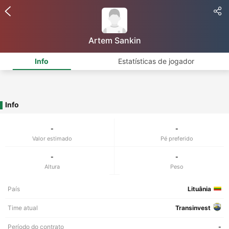
Artem Sankin
Info
Estatísticas de jogador
Info
-
-
Valor estimado
Pé preferido
-
-
Altura
Peso
País
Lituânia
Time atual
Transinvest
Período do contrato
-