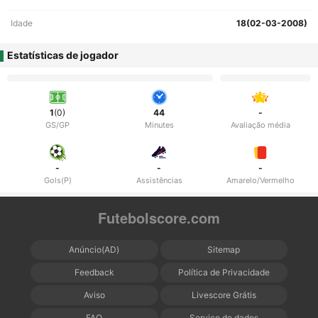
Idade
18(02-03-2008)
Estatísticas de jogador
1
(0)
44
-
GS/GP
Minutes
Avaliação média
-
-
-
Gols(P)
Assistências
Amarelo/Vermelho
Futebolscore.com
Anúncio(AD)
Sitemap
Feedback
Política de Privacidade
Aviso
Livescore Grátis
FAQ
Serviço de dados