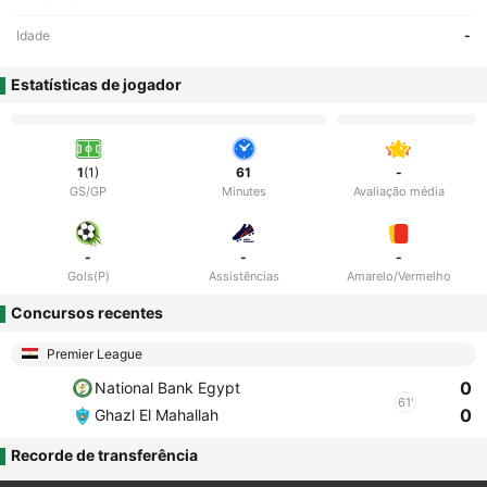
Idade
-
Estatísticas de jogador
1
(1)
61
-
GS/GP
Minutes
Avaliação média
-
-
-
Gols(P)
Assistências
Amarelo/Vermelho
Concursos recentes
Premier League
0
National Bank Egypt
61'
0
Ghazl El Mahallah
Recorde de transferência