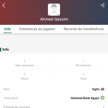
Ahmed Qassim
Info
Estatísticas de jogador
Recorde de transferência
Info
-
-
Valor estimado
Pé preferido
-
-
Altura
Peso
País
Egito
Time atual
National Bank Egypt
Período do contrato
-