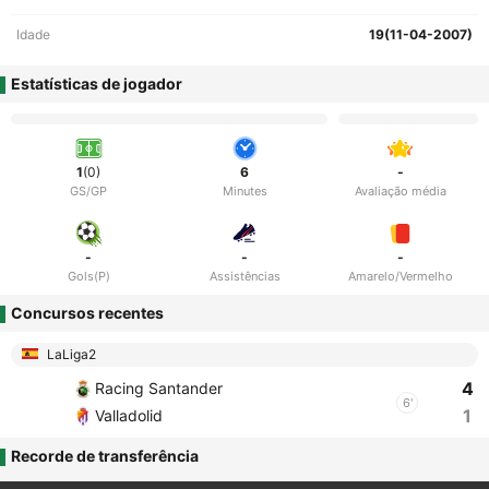
Idade
19(11-04-2007)
Estatísticas de jogador
1
(0)
6
-
GS/GP
Minutes
Avaliação média
-
-
-
Gols(P)
Assistências
Amarelo/Vermelho
Concursos recentes
LaLiga2
4
Racing Santander
6'
1
Valladolid
Recorde de transferência