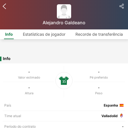
Alejandro Galdeano
Info
Estatísticas de jogador
Recorde de transferência
Info
-
-
Valor estimado
Pé preferido
35
-
-
Altura
Peso
País
Espanha
Time atual
Valladolid
Período do contrato
-