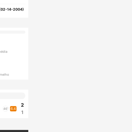
(02-14-2004)
média
rmelho
2
6.4
46'
1