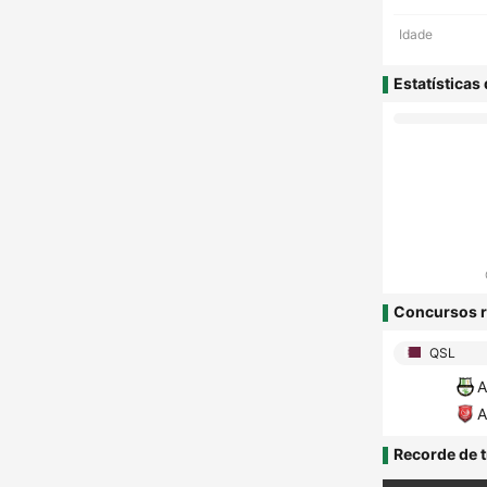
Idade
Estatísticas
Concursos r
QSL
A
A
Recorde de t