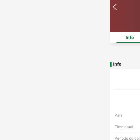
Info
Info
País
Time atual
Período do co