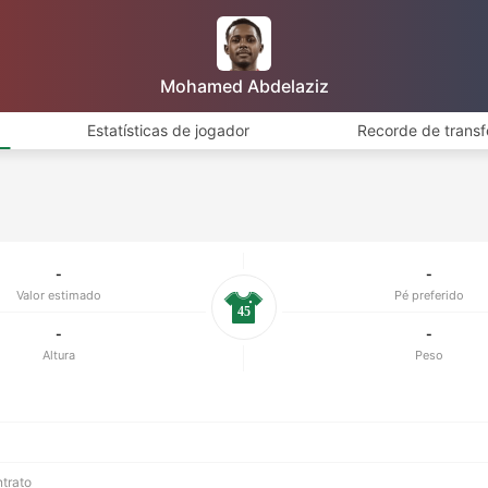
Mohamed Abdelaziz
Estatísticas de jogador
Recorde de transf
-
-
Valor estimado
Pé preferido
45
-
-
Altura
Peso
ntrato