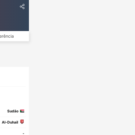
erência
Sudão
Al-Duhail
-