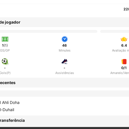
22
 de jogador
1
(1)
46
6.4
GS/GP
Minutes
Avaliação 
-
-
0/1
Gols(P)
Assistências
Amarelo/Ve
ecentes
l Ahli Doha
l-Duhail
ransferência