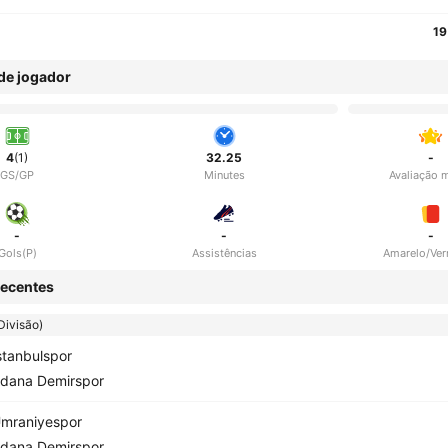
19
 de jogador
4
(1)
32.25
-
GS/GP
Minutes
Avaliação 
-
-
-
Gols(P)
Assistências
Amarelo/Ve
ecentes
 Divisão)
stanbulspor
dana Demirspor
mraniyespor
dana Demirspor