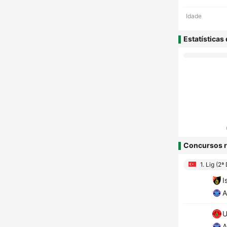
Idade
Estatísticas
Concursos r
1. Lig (2ª
I
A
U
A