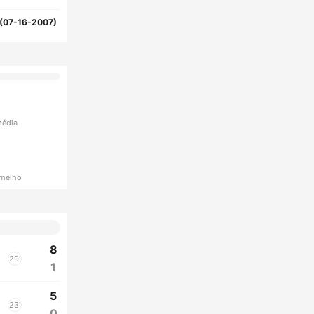
(07-16-2007)
média
rmelho
8
29'
1
5
23'
0