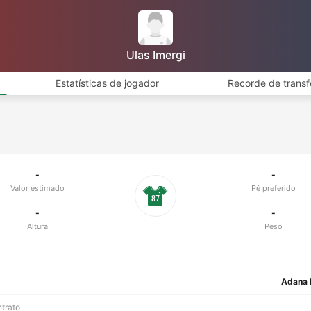
Ulas Imergi
Estatísticas de jogador
Recorde de transf
-
-
Valor estimado
Pé preferido
87
-
-
Altura
Peso
Adana 
ntrato