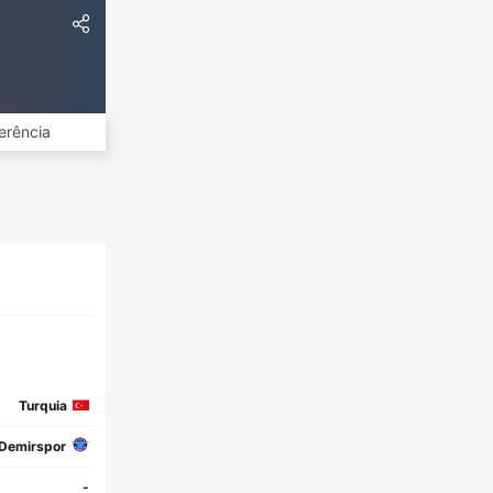
erência
Turquia
Demirspor
-