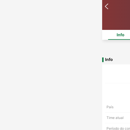
Info
Info
País
Time atual
Período do co