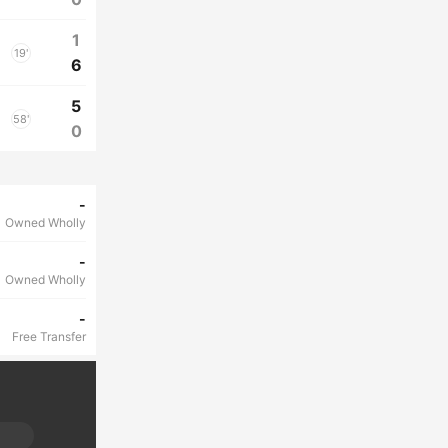
1
19'
6
5
58'
0
-
Owned Wholly
-
Owned Wholly
-
Free Transfer