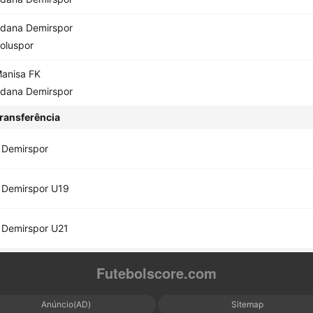
dana Demirspor
oluspor
anisa FK
dana Demirspor
ransferência
 Demirspor
 Demirspor U19
 Demirspor U21
Futebolscore.com
Anúncio(AD)
Sitemap