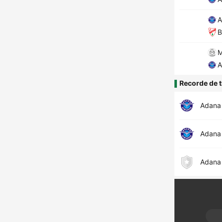
A
B
M
A
Recorde de t
Adana
Adana
Adana