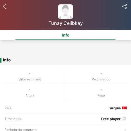
Tunay Celibkay
Info
Info
-
-
Valor estimado
Pé preferido
-
-
Altura
Peso
País
Turquia
Time atual
Free player
Período do contrato
-