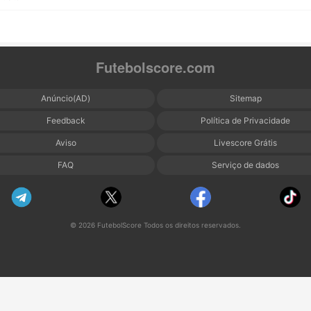
Futebolscore.com
Anúncio(AD)
Sitemap
Feedback
Política de Privacidade
Aviso
Livescore Grátis
FAQ
Serviço de dados
© 2026 FutebolScore Todos os direitos reservados.