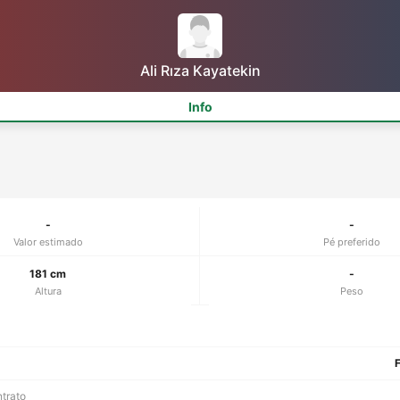
Ali Rıza Kayatekin
Info
-
-
Valor estimado
Pé preferido
181 cm
-
Altura
Peso
F
ntrato