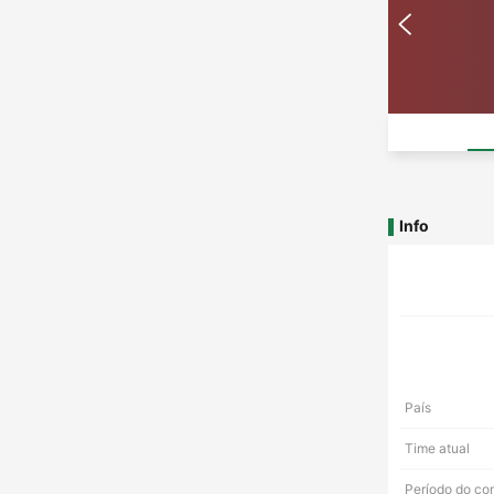
Info
País
Time atual
Período do co