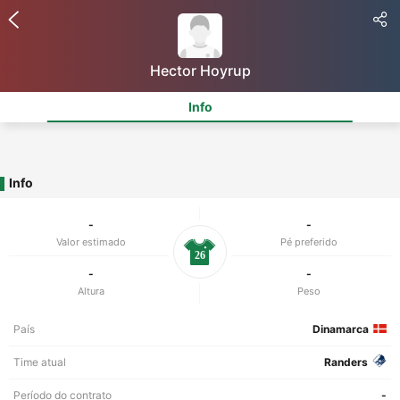
Hector Hoyrup
Info
Info
-
-
Valor estimado
Pé preferido
26
-
-
Altura
Peso
País
Dinamarca
Time atual
Randers
Período do contrato
-