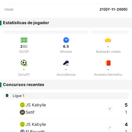
Idade
21(07-11-2005)
Estatísticas de jogador
2
(0)
6.5
-
GS/GP
Minutes
Avaliação média
-
-
-
Gols(P)
Assistências
Amarelo/Vermelho
Concursos recentes
Ligue 1
5
JS Kabylie
6'
1
Setif
4
JS Kabylie
7'
1
El Bayadh