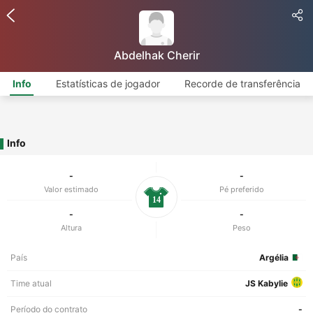
Abdelhak Cherir
Info
Estatísticas de jogador
Recorde de transferência
Info
-
-
Valor estimado
Pé preferido
14
-
-
Altura
Peso
País
Argélia
Time atual
JS Kabylie
Período do contrato
-