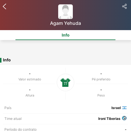
Agam Yehuda
Info
Info
-
-
Valor estimado
Pé preferido
77
-
-
Altura
Peso
País
Israel
Time atual
Ironi Tiberias
Período do contrato
-