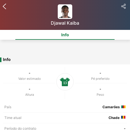
Djawal Kaiba
Info
Info
-
-
Valor estimado
Pé preferido
13
-
-
Altura
Peso
País
Camarões
Time atual
Chade
Período do contrato
-