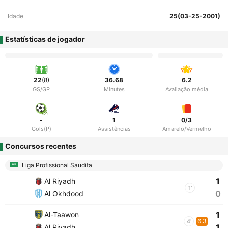
Idade
25(03-25-2001)
Estatísticas de jogador
22
(8)
36.68
6.2
GS/GP
Minutes
Avaliação média
-
1
0/3
Gols(P)
Assistências
Amarelo/Vermelho
Concursos recentes
Liga Profissional Saudita
1
Al Riyadh
1'
0
Al Okhdood
1
Al-Taawon
6.3
4'
1
Al Riyadh