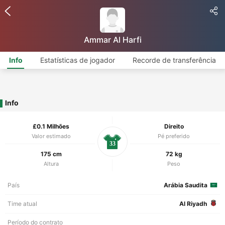
Ammar Al Harfi
Info
Estatísticas de jogador
Recorde de transferência
Info
£0.1 Milhões
Direito
Valor estimado
Pé preferido
33
175 cm
72 kg
Altura
Peso
País
Arábia Saudita
Time atual
Al Riyadh
Período do contrato