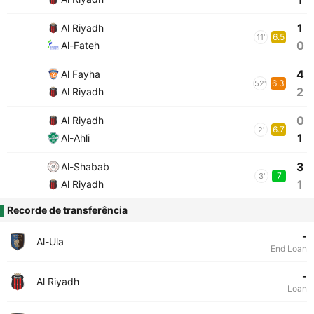
1
Al Riyadh
6.5
11'
0
Al-Fateh
4
Al Fayha
6.3
52'
2
Al Riyadh
0
Al Riyadh
6.7
2'
1
Al-Ahli
3
Al-Shabab
7
3'
1
Al Riyadh
Recorde de transferência
-
Al-Ula
End Loan
-
Al Riyadh
Loan