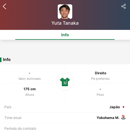
Yuta Tanaka
Info
Info
-
Direito
Valor estimado
Pé preferido
32
175 cm
-
Altura
Peso
País
Japão
Time atual
Yokohama M.
Período do contrato