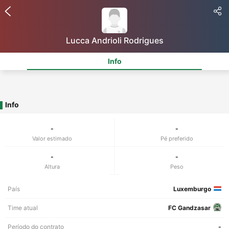
Lucca Andrioli Rodrigues
Info
Info
-
-
Valor estimado
Pé preferido
-
-
Altura
Peso
País
Luxemburgo
Time atual
FC Gandzasar
Período do contrato
-