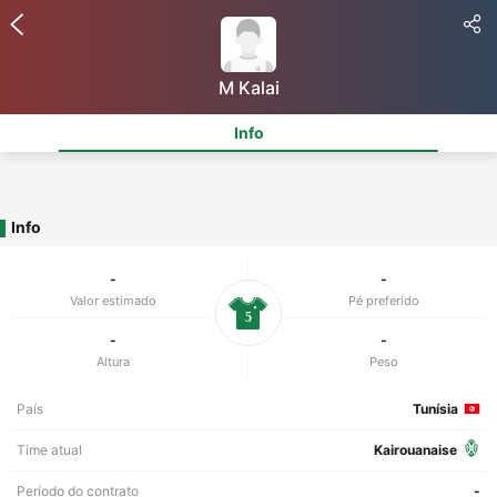
M Kalai
Info
Info
-
-
Valor estimado
Pé preferido
5
-
-
Altura
Peso
País
Tunísia
Time atual
Kairouanaise
Período do contrato
-