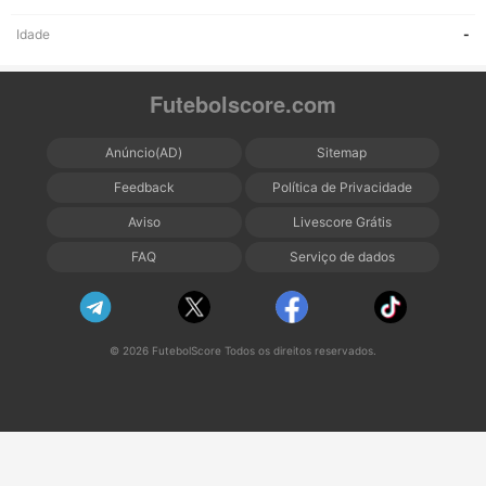
Idade
-
Futebolscore.com
Anúncio(AD)
Sitemap
Feedback
Política de Privacidade
Aviso
Livescore Grátis
FAQ
Serviço de dados
© 2026 FutebolScore Todos os direitos reservados.