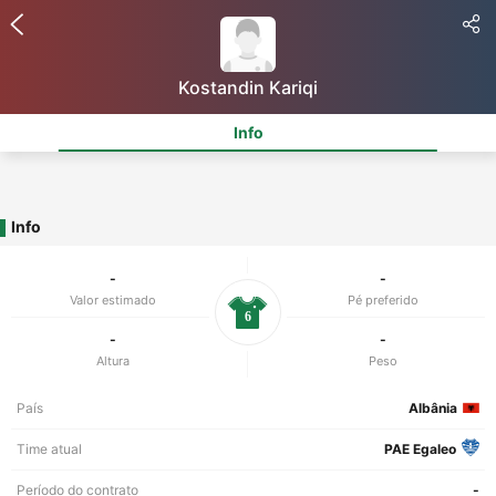
Kostandin Kariqi
Info
Info
-
-
Valor estimado
Pé preferido
6
-
-
Altura
Peso
País
Albânia
Time atual
PAE Egaleo
Período do contrato
-