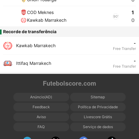
1
COD Meknes
90'
0
Kawkab Marrakech
Recorde de transferência
-
Kawkab Marrakech
Free Transfer
-
Ittifaq Marrakech
Free Transfer
Futebolscore.com
Anúncio(AD)
Sitemap
Feedback
Política de Privacidade
Aviso
Livescore Grátis
FAQ
Serviço de dados