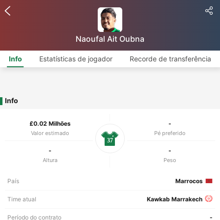
Naoufal Ait Oubna
Info
Estatísticas de jogador
Recorde de transferência
Info
£0.02 Milhões
-
Valor estimado
Pé preferido
37
-
-
Altura
Peso
País
Marrocos
Time atual
Kawkab Marrakech
Período do contrato
-