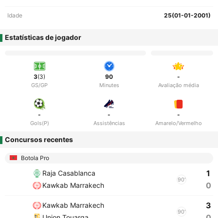
Idade
25(01-01-2001)
Estatísticas de jogador
3
(3)
90
-
GS/GP
Minutes
Avaliação média
-
-
-
Gols(P)
Assistências
Amarelo/Vermelho
Concursos recentes
Botola Pro
1
Raja Casablanca
90'
0
Kawkab Marrakech
3
Kawkab Marrakech
90'
0
Union Touarga