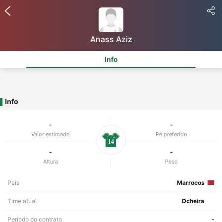
Anass Aziz
Info
Info
-
-
Valor estimado
Pé preferido
14
-
-
Altura
Peso
País
Marrocos
Time atual
Dcheira
Período do contrato
-