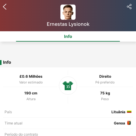
Ernestas Lysionok
Info
Info
£0.6 Milhões
Direito
Valor estimado
Pé preferido
35
190 cm
75 kg
Altura
Peso
País
Lituânia
Time atual
Genoa
Período do contrato