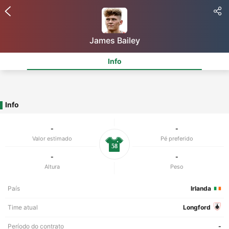
James Bailey
Info
Info
-
-
Valor estimado
Pé preferido
58
-
-
Altura
Peso
País
Irlanda
Time atual
Longford
Período do contrato
-