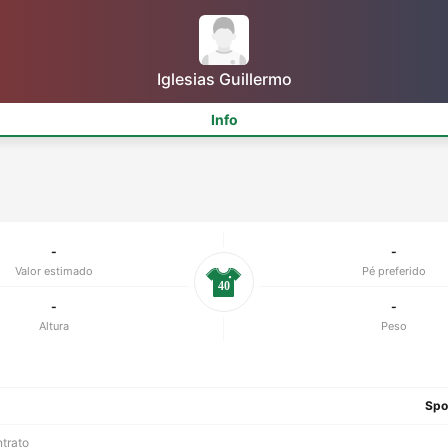
Iglesias Guillermo
Info
-
-
Valor estimado
Pé preferido
40
-
-
Altura
Peso
Spo
ntrato