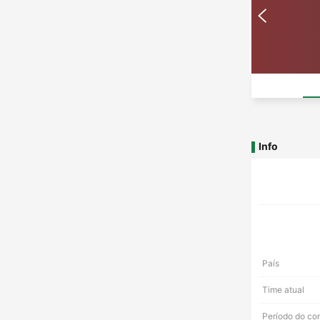
Info
País
Time atual
Período do co