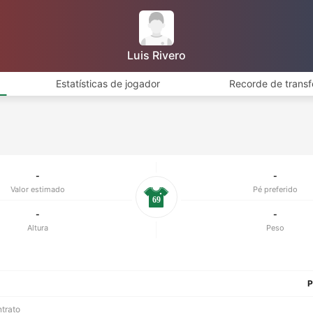
Luis Rivero
Estatísticas de jogador
Recorde de transf
-
-
Valor estimado
Pé preferido
69
-
-
Altura
Peso
P
ntrato