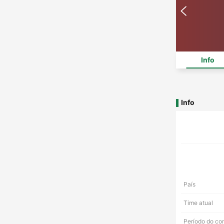
Info
Info
País
Time atual
Período do co