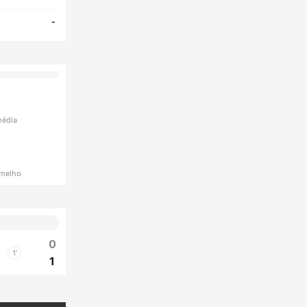
-
média
rmelho
0
1'
1