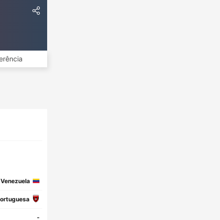
erência
Venezuela
ortuguesa
-