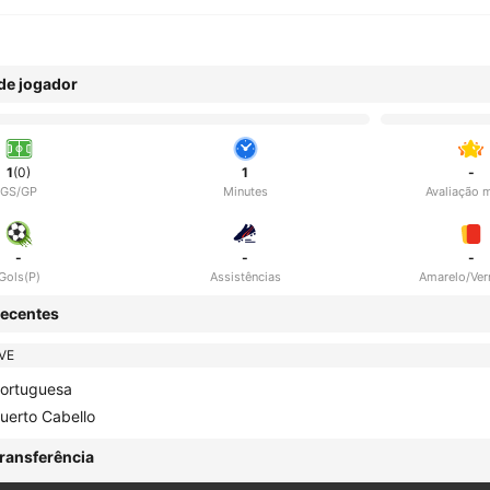
 de jogador
1
(0)
1
-
GS/GP
Minutes
Avaliação 
-
-
-
Gols(P)
Assistências
Amarelo/Ve
ecentes
VE
ortuguesa
uerto Cabello
ransferência