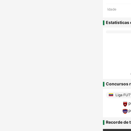
Idade
Estatísticas
Concursos r
Liga FUT
P
P
Recorde de t