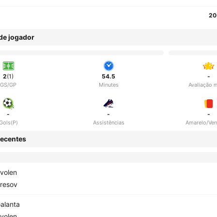
20
 de jogador
2
(1)
54.5
-
GS/GP
Minutes
Avaliação 
-
-
-
Gols(P)
Assistências
Amarelo/Ve
ecentes
volen
resov
alanta
volen