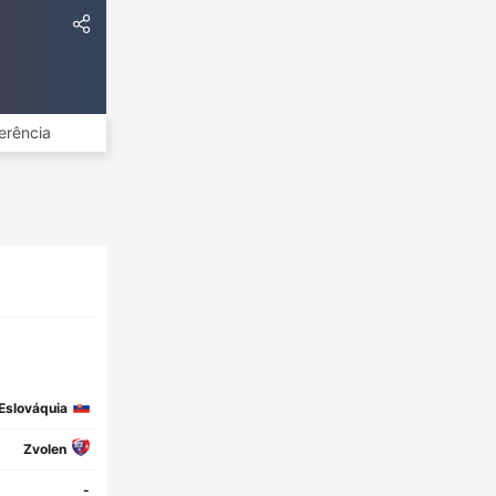
erência
Eslováquia
Zvolen
-