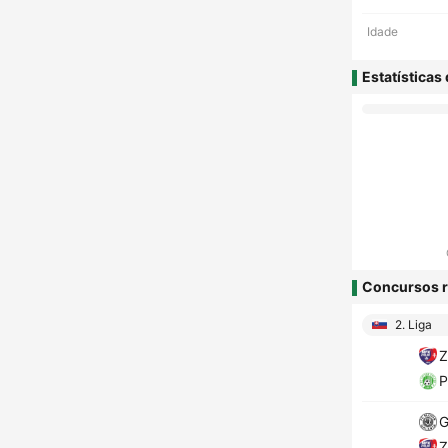
Idade
Estatísticas
Concursos r
2. Liga
Z
P
G
Z