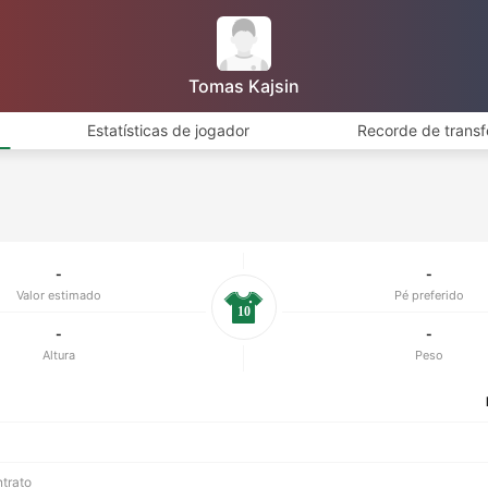
Tomas Kajsin
Estatísticas de jogador
Recorde de transf
-
-
Valor estimado
Pé preferido
10
-
-
Altura
Peso
ntrato