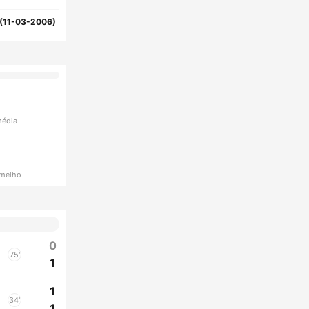
(11-03-2006)
média
rmelho
0
75'
1
1
34'
1