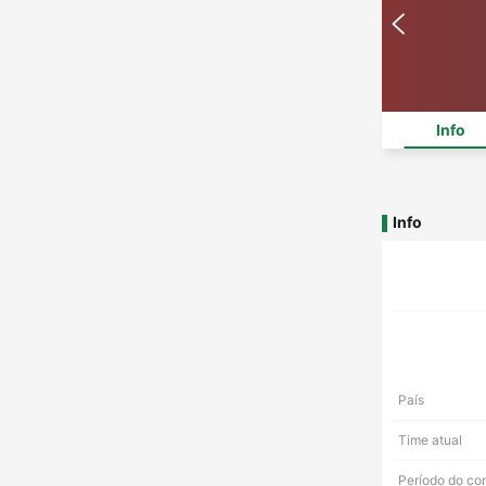
Info
Info
País
Time atual
Período do co