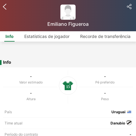
Emiliano Figueroa
Info
Estatísticas de jogador
Recorde de transferência
Info
-
-
Valor estimado
Pé preferido
15
-
-
Altura
Peso
País
Uruguai
Time atual
Danubio
Período do contrato
-