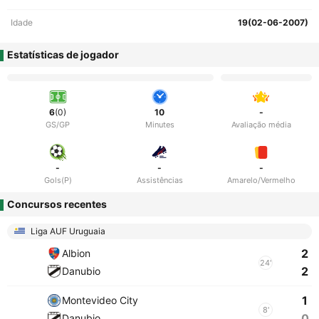
Idade
19(02-06-2007)
Estatísticas de jogador
6
(0)
10
-
GS/GP
Minutes
Avaliação média
-
-
-
Gols(P)
Assistências
Amarelo/Vermelho
Concursos recentes
Liga AUF Uruguaia
2
Albion
24'
2
Danubio
1
Montevideo City
8'
0
Danubio