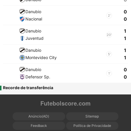
0
Danubio
2'
0
Nacional
1
Danubio
20'
1
Juventud
1
Danubio
5'
1
Montevideo City
0
Danubio
1'
0
Defensor Sp.
Recorde de transferência
Futebolscore.com
Anúncio(AD)
Sitemap
Feedback
Política de Privacidade